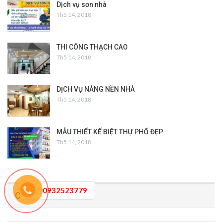
Dịch vụ sơn nhà
Th5 14, 2018
THI CÔNG THẠCH CAO
Th5 14, 2018
DỊCH VỤ NÂNG NỀN NHÀ
Th5 14, 2018
MẪU THIẾT KẾ BIỆT THỰ PHỐ ĐẸP
Th5 14, 2018
0932523779
CHUYÊN MỤC