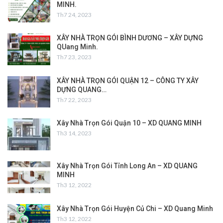
MINH.
Th7 24, 2023
XÂY NHÀ TRỌN GÓI BÌNH DƯƠNG – XÂY DỰNG
QUang Minh.
Th7 23, 2023
XÂY NHÀ TRỌN GÓI QUẬN 12 – CÔNG TY XÂY
DỰNG QUANG…
Th7 22, 2023
Xây Nhà Trọn Gói Quận 10 – XD QUANG MINH
Th3 14, 2023
Xây Nhà Trọn Gói Tỉnh Long An – XD QUANG
MINH
Th3 12, 2022
Xây Nhà Trọn Gói Huyện Củ Chi – XD Quang Minh
Th3 12, 2022