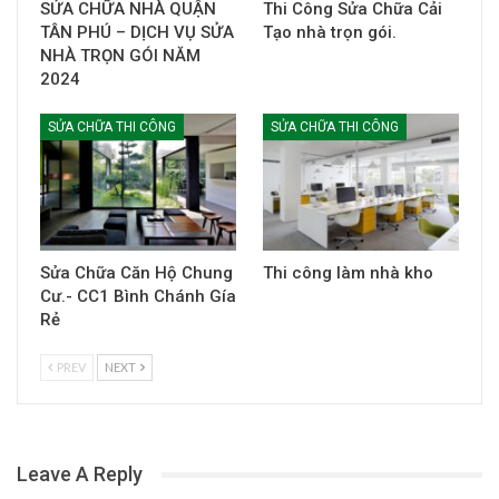
SỬA CHỮA NHÀ QUẬN
Thi Công Sửa Chữa Cải
TÂN PHÚ – DỊCH VỤ SỬA
Tạo nhà trọn gói.
NHÀ TRỌN GÓI NĂM
2024
SỬA CHỮA THI CÔNG
SỬA CHỮA THI CÔNG
Sửa Chữa Căn Hộ Chung
Thi công làm nhà kho
Cư.- CC1 Bình Chánh Gía
Rẻ
PREV
NEXT
Leave A Reply