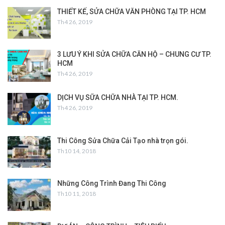
THIẾT KẾ, SỬA CHỮA VĂN PHÒNG TẠI TP. HCM
Th4 26, 2019
3 LƯU Ý KHI SỬA CHỮA CĂN HỘ – CHUNG CƯ TP.
HCM
Th4 26, 2019
DỊCH VỤ SỮA CHỮA NHÀ TẠI TP. HCM.
Th4 26, 2019
Thi Công Sửa Chữa Cải Tạo nhà trọn gói.
Th10 14, 2018
Những Công Trình Đang Thi Công
Th10 11, 2018