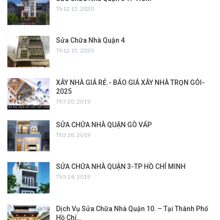
Th12 15, 2020
Sửa Chữa Nhà Quận 4
Th12 15, 2020
XÂY NHÀ GIÁ RẺ.- BÁO GIÁ XÂY NHÀ TRỌN GÓI-
2025
Th7 20, 2019
SỬA CHỮA NHÀ QUẬN GÒ VẤP
Th5 28, 2019
SỬA CHỮA NHÀ QUẬN 3-TP HỒ CHÍ MINH
Th5 24, 2019
Dịch Vụ Sửa Chữa Nhà Quận 10. – Tại Thành Phố
Hồ Chí…