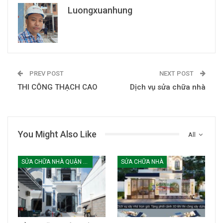
Luongxuanhung
PREV POST
NEXT POST
THI CÔNG THẠCH CAO
Dịch vụ sửa chữa nhà
You Might Also Like
All
SỬA CHỮA NHÀ QUẬN TÂN PHÚ
SỬA CHỮA NHÀ