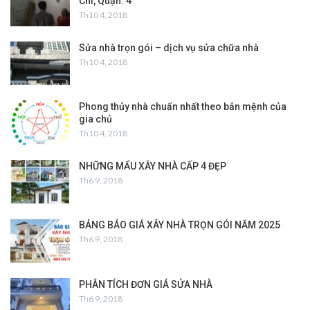
Chi, Quận: 4
Th10 4, 2018
Sửa nhà trọn gói – dịch vụ sửa chữa nhà
Th10 4, 2018
Phong thủy nhà chuẩn nhất theo bản mệnh của
gia chủ
Th10 4, 2018
NHỮNG MẨU XÂY NHÀ CẤP 4 ĐẸP
Th6 9, 2018
BẢNG BÁO GIÁ XÂY NHÀ TRỌN GÓI NĂM 2025
Th6 9, 2018
PHÂN TÍCH ĐƠN GIÁ SỬA NHÀ
Th6 9, 2018