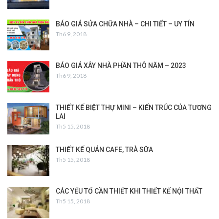
BÁO GIÁ SỬA CHỮA NHÀ – CHI TIẾT – UY TÍN
Th6 9, 2018
BÁO GIÁ XÂY NHÀ PHẦN THÔ NĂM – 2023
Th6 9, 2018
THIẾT KẾ BIỆT THỰ MINI – KIẾN TRÚC CỦA TƯƠNG
LAI
Th5 15, 2018
THIẾT KẾ QUÁN CAFE, TRÀ SỮA
Th5 15, 2018
CÁC YẾU TỐ CẦN THIẾT KHI THIẾT KẾ NỘI THẤT
Th5 15, 2018