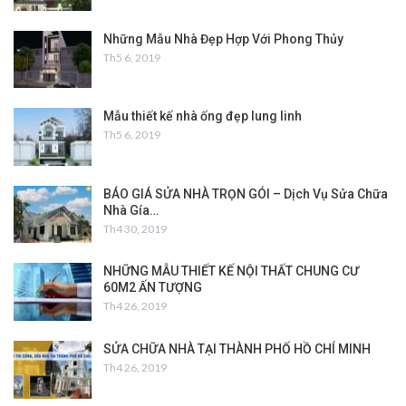
Những Mẫu Nhà Đẹp Hợp Với Phong Thủy
Th5 6, 2019
Mẫu thiết kế nhà ống đẹp lung linh
Th5 6, 2019
BÁO GIÁ SỬA NHÀ TRỌN GÓI – Dịch Vụ Sửa Chữa
Nhà Gía…
Th4 30, 2019
NHỮNG MẪU THIẾT KẾ NỘI THẤT CHUNG CƯ
60M2 ẤN TƯỢNG
Th4 26, 2019
SỬA CHỮA NHÀ TẠI THÀNH PHỐ HỒ CHÍ MINH
Th4 26, 2019