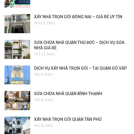
XÂY NHÀ TRỌN GÓI ĐỒNG NAI – GIÁ RẺ UY TÍN
Th12 3, 2021
SỬA CHỮA NHÀ QUẬN THỦ ĐỨC – DỊCH VỤ SỬA
NHÀ GIÁ RẺ
Th7 11, 2021
DỊCH VỤ XÂY NHÀ TRỌN GÓI – TẠI QUẬN GÒ VẤP
Th7 9, 2021
SỬA CHỮA NHÀ QUẬN BÌNH THẠNH
Th7 8, 2021
XÂY NHÀ TRỌN GÓI QUẬN TÂN PHÚ
Th7 8, 2021