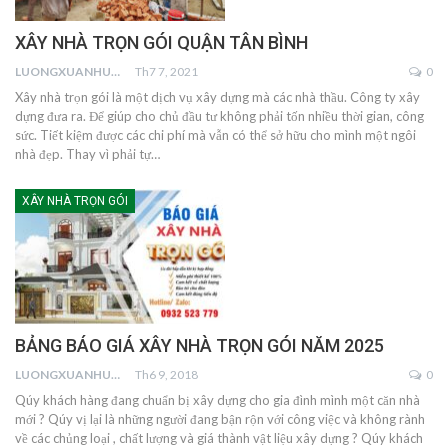
XÂY NHÀ TRỌN GÓI QUẬN TÂN BÌNH
LUONGXUANHUNG
Th7 7, 2021
0
Xây nhà trọn gói là một dịch vụ xây dựng mà các nhà thầu. Công ty xây
dựng đưa ra. Để giúp cho chủ đầu tư không phải tốn nhiều thời gian, công
sức. Tiết kiệm được các chi phí mà vẫn có thể sở hữu cho mình một ngôi
nhà đẹp. Thay vì phải tự…
XÂY NHÀ TRỌN GÓI
BẢNG BÁO GIÁ XÂY NHÀ TRỌN GÓI NĂM 2025
LUONGXUANHUNG
Th6 9, 2018
0
Qúy khách hàng đang chuẩn bị xây dựng cho gia đình mình một căn nhà
mới ? Qúy vị lại là những người đang bận rộn với công việc và không rành
về các chủng loại , chất lượng và giá thành vật liệu xây dựng ? Qúy khách