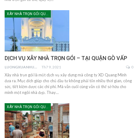
XÂY NHÀ TRỌN GÓI QUẬN GÒ VẤP
DỊCH VỤ XÂY NHÀ TRỌN GÓI – TẠI QUẬN GÒ VẤP
LUONGXUANHUNG
Th7 9, 2021
0
Xây nhà trọn gói là một dịch vụ xây dựng mà công ty XD Quang Minh
đưa ra. Mục đích giúp cho chủ đầu tư không phải tốn nhiều thời gian, công
sức, tiết kiệm được các chi phí. Mà vẫn cuối cùng vẫn có thể sở hữu cho
mình một ngôi nhà đẹp. Thay…
XÂY NHÀ TRỌN GÓI QUẬN TÂN BÌNH