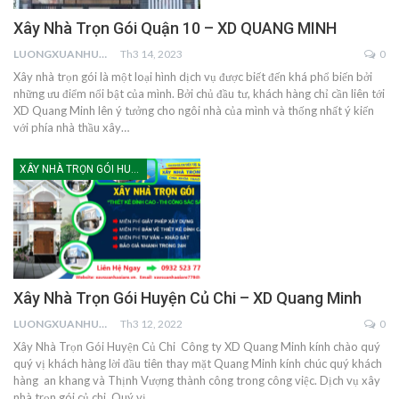
Xây Nhà Trọn Gói Quận 10 – XD QUANG MINH
LUONGXUANHUNG
Th3 14, 2023
0
Xây nhà trọn gói là một loại hình dịch vụ được biết đến khá phổ biến bởi
những ưu điểm nổi bật của mình. Bởi chủ đầu tư, khách hàng chỉ cần liên tới
XD Quang Minh lên ý tưởng cho ngôi nhà của mình và thống nhất ý kiến
với phía nhà thầu xây…
XÂY NHÀ TRỌN GÓI HUYỆN CỦ CHI
Xây Nhà Trọn Gói Huyện Củ Chi – XD Quang Minh
LUONGXUANHUNG
Th3 12, 2022
0
Xây Nhà Trọn Gói Huyện Củ Chi Công ty XD Quang Minh kính chào quý
quý vị khách hàng lời đầu tiên thay mặt Quang Minh kính chúc quý khách
hàng an khang và Thịnh Vượng thành công trong công việc. Dịch vụ xây
nhà trọn gói củ chi, Quý vị…