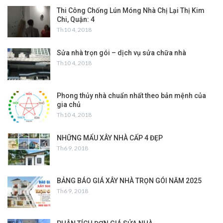
Thi Công Chống Lún Móng Nhà Chị Lại Thị Kim
Chi, Quận: 4
Th10 4, 2018
Sửa nhà trọn gói – dịch vụ sửa chữa nhà
Th10 4, 2018
Phong thủy nhà chuẩn nhất theo bản mệnh của
gia chủ
Th10 4, 2018
NHỮNG MẨU XÂY NHÀ CẤP 4 ĐẸP
Th6 9, 2018
BẢNG BÁO GIÁ XÂY NHÀ TRỌN GÓI NĂM 2025
Th6 9, 2018