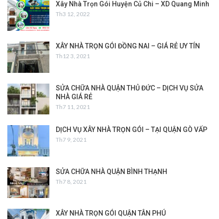
Xây Nhà Trọn Gói Huyện Củ Chi – XD Quang Minh
Th3 12, 2022
XÂY NHÀ TRỌN GÓI ĐỒNG NAI – GIÁ RẺ UY TÍN
Th12 3, 2021
SỬA CHỮA NHÀ QUẬN THỦ ĐỨC – DỊCH VỤ SỬA
NHÀ GIÁ RẺ
Th7 11, 2021
DỊCH VỤ XÂY NHÀ TRỌN GÓI – TẠI QUẬN GÒ VẤP
Th7 9, 2021
SỬA CHỮA NHÀ QUẬN BÌNH THẠNH
Th7 8, 2021
XÂY NHÀ TRỌN GÓI QUẬN TÂN PHÚ