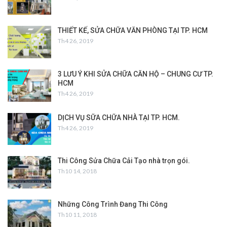
THIẾT KẾ, SỬA CHỮA VĂN PHÒNG TẠI TP. HCM
Th4 26, 2019
3 LƯU Ý KHI SỬA CHỮA CĂN HỘ – CHUNG CƯ TP.
HCM
Th4 26, 2019
DỊCH VỤ SỮA CHỮA NHÀ TẠI TP. HCM.
Th4 26, 2019
Thi Công Sửa Chữa Cải Tạo nhà trọn gói.
Th10 14, 2018
Những Công Trình Đang Thi Công
Th10 11, 2018