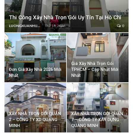
Thi Công Xây Nhà Trọn Gói Uy Tín Tại Hồ Chí
LUONGXUANHUNG
Th7 18, 2026
0
Giá Xây Nhà Trọn Gói
Đơn Giá Xây Nhà 2026 Mới
TPHCM – Cập Nhật Mới
Nhất
Nhất
XÂY NHÀ TRỌN GÓI QUẬN
XÂY NHÀ TRỌN GÓI QUẬN
2 – CÔNG TY XD QUANG
7 – CÔNG TY XÂY DỰNG
MINH
QUANG MINH