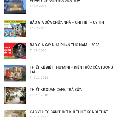
PHÂN TÍCH ĐƠN GIÁ SỬA NHÀ
Th6 9, 2018
BÁO GIÁ SỬA CHỮA NHÀ – CHI TIẾT – UY TÍN
Th6 9, 2018
BÁO GIÁ XÂY NHÀ PHẦN THÔ NĂM – 2023
Th6 9, 2018
THIẾT KẾ BIỆT THỰ MINI – KIẾN TRÚC CỦA TƯƠNG
LAI
Th5 15, 2018
THIẾT KẾ QUÁN CAFE, TRÀ SỮA
Th5 15, 2018
CÁC YẾU TỐ CẦN THIẾT KHI THIẾT KẾ NỘI THẤT