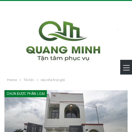
Home
Tin tức
xây nhà trọn gói
CHƯA ĐƯỢC PHÂN LOẠI