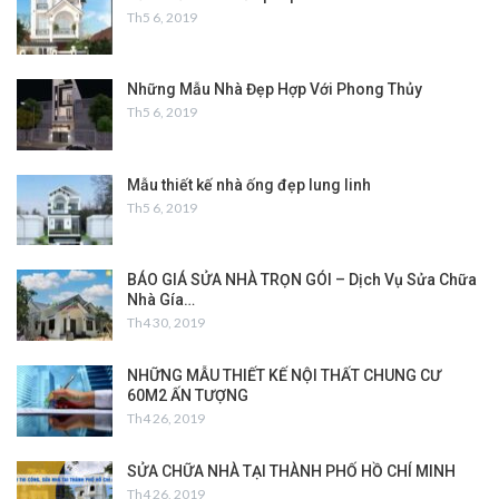
Th5 6, 2019
Những Mẫu Nhà Đẹp Hợp Với Phong Thủy
Th5 6, 2019
Mẫu thiết kế nhà ống đẹp lung linh
Th5 6, 2019
BÁO GIÁ SỬA NHÀ TRỌN GÓI – Dịch Vụ Sửa Chữa
Nhà Gía…
Th4 30, 2019
NHỮNG MẪU THIẾT KẾ NỘI THẤT CHUNG CƯ
60M2 ẤN TƯỢNG
Th4 26, 2019
SỬA CHỮA NHÀ TẠI THÀNH PHỐ HỒ CHÍ MINH
Th4 26, 2019