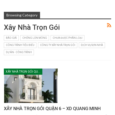
Browsing Category
Xây Nhà Trọn Gói
BÁO GIÁ
CHỐNG LÚN MÓNG
CHƯA ĐƯỢC PHÂN LOẠI
CÔNG TRÌNH TIÊU BIỂU
CÔNG TY XÂY NHÀ TRỌN GÓI
DỊCH VỤ SƠN NHÀ
DỰ ÁN - CÔNG TRÌNH
XÂY NHÀ TRỌN GÓI QUẬN 6
XÂY NHÀ TRỌN GÓI QUẬN 6 – XD QUANG MINH