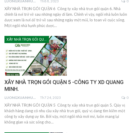
LUONGXUANHUNG
Th8 8, 2023
0
XÂY NHÀ TRỌN GÓI QUẬN 6 Công ty xây nhà trọn gói quận 6. Nhà
chính là nơi trở về sau những ngày đi làm. Chính vì vậy, ngôi nhà luôn luôn
được xem là nơi để trở về sau những ngày mệt mỏi, lo toan về cuộc sống.
Một ngôi nhà hạnh phúc được…
XÂY NHÀ TRỌN GÓI QUẬN 5
XÂY NHÀ TRỌN GÓI QUẬN 5 -CÔNG TY XD QUANG
MINH.
LUONGXUANHUNG
Th7 24, 2023
0
XÂY NHÀ TRỌN GÓI QUẬN 5 Công ty xây nhà trọn gói quận 5. Qúy vị
khách hàng đang có nhu cầu xây nhà trọn gói, quý vị đang tìm kiếm một
công ty xây dựng uy tín. Bởi vậy, một ngôi nhà mới mẻ, luôn mang lại
không gian và sức sống cho…