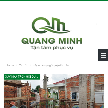
Home
Tin tức
xây nhà trọn gói quận tân bình
XÂY NHÀ TRỌN GÓI QUẬN TÂN BÌNH