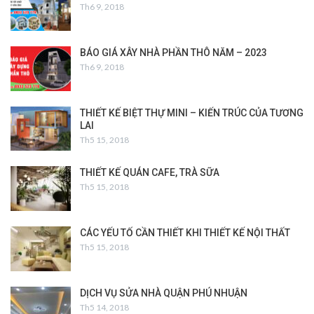
Th6 9, 2018
BÁO GIÁ XÂY NHÀ PHẦN THÔ NĂM – 2023
Th6 9, 2018
THIẾT KẾ BIỆT THỰ MINI – KIẾN TRÚC CỦA TƯƠNG
LAI
Th5 15, 2018
THIẾT KẾ QUÁN CAFE, TRÀ SỮA
Th5 15, 2018
CÁC YẾU TỐ CẦN THIẾT KHI THIẾT KẾ NỘI THẤT
Th5 15, 2018
DỊCH VỤ SỬA NHÀ QUẬN PHÚ NHUẬN
Th5 14, 2018