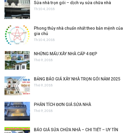
Sửa nhà trọn gói – dịch vụ sửa chữa nhà
Th10 4, 2018
Phong thủy nhà chuẩn nhất theo bản mệnh của
gia chủ
Th10 4, 2018
NHỮNG MẨU XÂY NHÀ CẤP 4 ĐẸP
Th6 9, 2018
BẢNG BÁO GIÁ XÂY NHÀ TRỌN GÓI NĂM 2025
Th6 9, 2018
PHÂN TÍCH ĐƠN GIÁ SỬA NHÀ
Th6 9, 2018
BÁO GIÁ SỬA CHỮA NHÀ – CHI TIẾT – UY TÍN