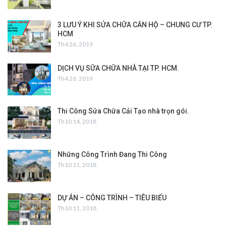
3 LƯU Ý KHI SỬA CHỮA CĂN HỘ – CHUNG CƯ TP.
HCM
Th4 26, 2019
DỊCH VỤ SỮA CHỮA NHÀ TẠI TP. HCM.
Th4 26, 2019
Thi Công Sửa Chữa Cải Tạo nhà trọn gói.
Th10 14, 2018
Những Công Trình Đang Thi Công
Th10 11, 2018
DỰ ÁN – CÔNG TRÌNH – TIÊU BIỂU
Th10 11, 2018