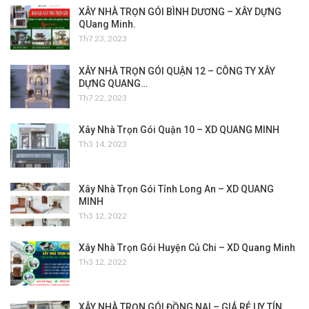
XÂY NHÀ TRỌN GÓI BÌNH DƯƠNG – XÂY DỰNG
QUang Minh.
Th7 23, 2023
XÂY NHÀ TRỌN GÓI QUẬN 12 – CÔNG TY XÂY
DỰNG QUANG…
Th7 22, 2023
Xây Nhà Trọn Gói Quận 10 – XD QUANG MINH
Th3 14, 2023
Xây Nhà Trọn Gói Tỉnh Long An – XD QUANG
MINH
Th3 12, 2022
Xây Nhà Trọn Gói Huyện Củ Chi – XD Quang Minh
Th3 12, 2022
XÂY NHÀ TRỌN GÓI ĐỒNG NAI – GIÁ RẺ UY TÍN