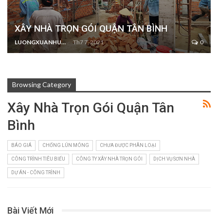
XÂY NHÀ TRỌN GÓI QUẬN TÂN BÌNH
LUONGXUANHUNG
Th7 7, 2021
0
Browsing Category
Xây Nhà Trọn Gói Quận Tân
Bình
BÁO GIÁ
CHỐNG LÚN MÓNG
CHƯA ĐƯỢC PHÂN LOẠI
CÔNG TRÌNH TIÊU BIỂU
CÔNG TY XÂY NHÀ TRỌN GÓI
DỊCH VỤ SƠN NHÀ
DỰ ÁN - CÔNG TRÌNH
Bài Viết Mới