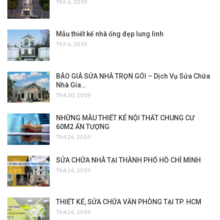
Th5 6, 2019
Mẫu thiết kế nhà ống đẹp lung linh
Th5 6, 2019
BÁO GIÁ SỬA NHÀ TRỌN GÓI – Dịch Vụ Sửa Chữa
Nhà Gía…
Th4 30, 2019
NHỮNG MẪU THIẾT KẾ NỘI THẤT CHUNG CƯ
60M2 ẤN TƯỢNG
Th4 26, 2019
SỬA CHỮA NHÀ TẠI THÀNH PHỐ HỒ CHÍ MINH
Th4 26, 2019
THIẾT KẾ, SỬA CHỮA VĂN PHÒNG TẠI TP. HCM
Th4 26, 2019