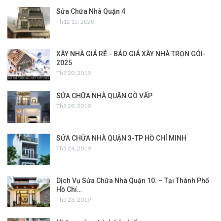
Sửa Chữa Nhà Quận 4
Th12 15, 2020
XÂY NHÀ GIÁ RẺ.- BÁO GIÁ XÂY NHÀ TRỌN GÓI-
2025
Th7 20, 2019
SỬA CHỮA NHÀ QUẬN GÒ VẤP
Th5 28, 2019
SỬA CHỮA NHÀ QUẬN 3-TP HỒ CHÍ MINH
Th5 24, 2019
Dịch Vụ Sửa Chữa Nhà Quận 10. – Tại Thành Phố
Hồ Chí…
Th5 23, 2019