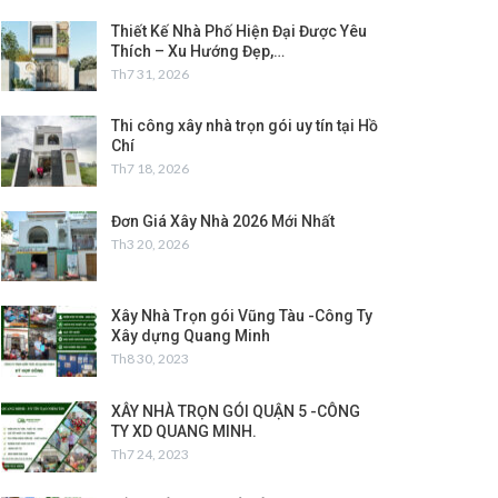
Thiết Kế Nhà Phố Hiện Đại Được Yêu
Thích – Xu Hướng Đẹp,…
Th7 31, 2026
Thi công xây nhà trọn gói uy tín tại Hồ
Chí
Th7 18, 2026
Đơn Giá Xây Nhà 2026 Mới Nhất
Th3 20, 2026
Xây Nhà Trọn gói Vũng Tàu -Công Ty
Xây dựng Quang Minh
Th8 30, 2023
XÂY NHÀ TRỌN GÓI QUẬN 5 -CÔNG
TY XD QUANG MINH.
Th7 24, 2023