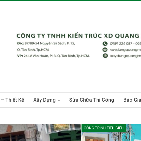
 – Thiết Kế
Xây Dựng
Sửa Chữa Thi Công
Báo Gi
CÔNG TRÌNH TIÊU BIỂU