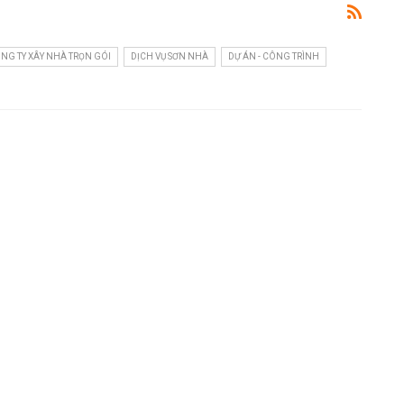
NG TY XÂY NHÀ TRỌN GÓI
DỊCH VỤ SƠN NHÀ
DỰ ÁN - CÔNG TRÌNH