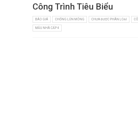
Công Trình Tiêu Biểu
BÁO GIÁ
CHỐNG LÚN MÓNG
CHƯA ĐƯỢC PHÂN LOẠI
CÔ
MẪU NHÀ CẤP 4