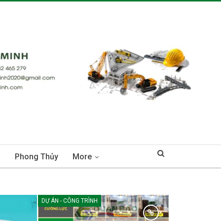
á
Phong Thủy
More
DỰ ÁN - CÔNG TRÌNH