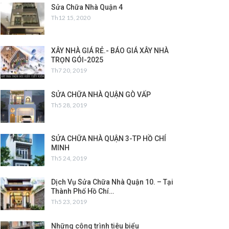
Sửa Chữa Nhà Quận 4
Th12 15, 2020
XÂY NHÀ GIÁ RẺ.- BÁO GIÁ XÂY NHÀ
TRỌN GÓI-2025
Th7 20, 2019
SỬA CHỮA NHÀ QUẬN GÒ VẤP
Th5 28, 2019
SỬA CHỮA NHÀ QUẬN 3-TP HỒ CHÍ
MINH
Th5 24, 2019
Dịch Vụ Sửa Chữa Nhà Quận 10. – Tại
Thành Phố Hồ Chí…
Th5 23, 2019
Những công trình tiêu biểu