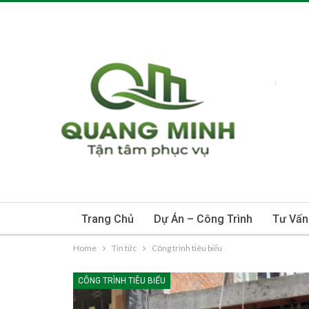
Trang Chủ
Dự Án – Công Trình
Tư Vấn
Home
Tin tức
Công trình tiêu biểu
CÔNG TRÌNH TIÊU BIỂU