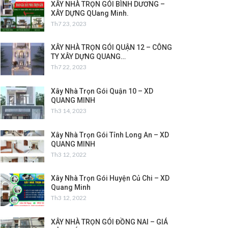
XÂY NHÀ TRỌN GÓI BÌNH DƯƠNG –
XÂY DỰNG QUang Minh.
Th7 23, 2023
XÂY NHÀ TRỌN GÓI QUẬN 12 – CÔNG
TY XÂY DỰNG QUANG…
Th7 22, 2023
Xây Nhà Trọn Gói Quận 10 – XD
QUANG MINH
Th3 14, 2023
Xây Nhà Trọn Gói Tỉnh Long An – XD
QUANG MINH
Th3 12, 2022
Xây Nhà Trọn Gói Huyện Củ Chi – XD
Quang Minh
Th3 12, 2022
XÂY NHÀ TRỌN GÓI ĐỒNG NAI – GIÁ