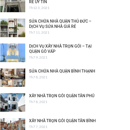
RẺ UY TÍN
Th12 3, 2021
SỬA CHỮA NHÀ QUẬN THỦ ĐỨC –
DỊCH VỤ SỬA NHÀ GIÁ RẺ
Th7 11, 2021
DỊCH VỤ XÂY NHÀ TRỌN GÓI – TẠI
QUẬN GÒ VẤP
Th7 9, 2021
SỬA CHỮA NHÀ QUẬN BÌNH THẠNH
Th7 8, 2021
XÂY NHÀ TRỌN GÓI QUẬN TÂN PHÚ
Th7 8, 2021
XÂY NHÀ TRỌN GÓI QUẬN TÂN BÌNH
Th7 7, 2021