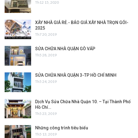
Th12 15, 2020
XÂY NHÀ GIÁ RẺ.- BÁO GIÁ XÂY NHÀ TRỌN GÓI-
2025
Th7 20, 2019
SỬA CHỮA NHÀ QUẬN GÒ VẤP
Th5 28, 2019
SỬA CHỮA NHÀ QUẬN 3-TP HỒ CHÍ MINH
Th5 24, 2019
Dịch Vụ Sửa Chữa Nhà Quận 10. – Tại Thành Phố
Hồ Chí…
Th5 23, 2019
Những công trình tiêu biểu
Th5 13, 2019