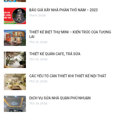
BÁO GIÁ XÂY NHÀ PHẦN THÔ NĂM – 2023
Th6 9, 2018
THIẾT KẾ BIỆT THỰ MINI – KIẾN TRÚC CỦA TƯƠNG
LAI
Th5 15, 2018
THIẾT KẾ QUÁN CAFE, TRÀ SỮA
Th5 15, 2018
CÁC YẾU TỐ CẦN THIẾT KHI THIẾT KẾ NỘI THẤT
Th5 15, 2018
DỊCH VỤ SỬA NHÀ QUẬN PHÚ NHUẬN
Th5 14, 2018