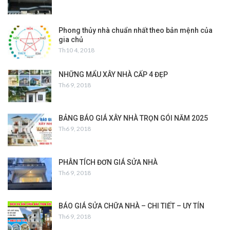
Phong thủy nhà chuẩn nhất theo bản mệnh của
gia chủ
Th10 4, 2018
NHỮNG MẨU XÂY NHÀ CẤP 4 ĐẸP
Th6 9, 2018
BẢNG BÁO GIÁ XÂY NHÀ TRỌN GÓI NĂM 2025
Th6 9, 2018
PHÂN TÍCH ĐƠN GIÁ SỬA NHÀ
Th6 9, 2018
BÁO GIÁ SỬA CHỮA NHÀ – CHI TIẾT – UY TÍN
Th6 9, 2018