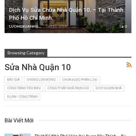
Dịch Vụ Sửa Chữa Nhà Quận 10. – Tại Thành
Phố Hồ Chí Minh.
LUONGXUANHUNG
Th5 23, 2019
0
Browsing Category
Sửa Nhà Quận 10
BÁO GIÁ
CHỐNG LÚN MÓNG
CHƯA ĐƯỢC PHÂN LOẠI
CÔNG TRÌNH TIÊU BIỂU
CÔNG TY XÂY NHÀ TRỌN GÓI
DỊCH VỤ SƠN NHÀ
DỰ ÁN - CÔNG TRÌNH
Bài Viết Mới