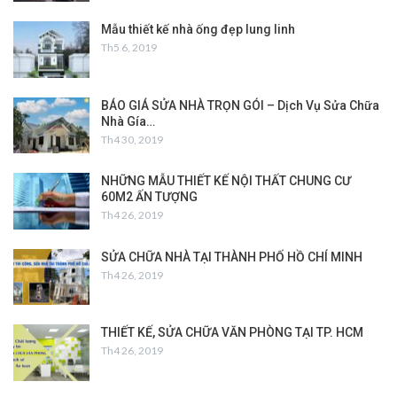
Mẫu thiết kế nhà ống đẹp lung linh
Th5 6, 2019
BÁO GIÁ SỬA NHÀ TRỌN GÓI – Dịch Vụ Sửa Chữa
Nhà Gía…
Th4 30, 2019
NHỮNG MẪU THIẾT KẾ NỘI THẤT CHUNG CƯ
60M2 ẤN TƯỢNG
Th4 26, 2019
SỬA CHỮA NHÀ TẠI THÀNH PHỐ HỒ CHÍ MINH
Th4 26, 2019
THIẾT KẾ, SỬA CHỮA VĂN PHÒNG TẠI TP. HCM
Th4 26, 2019