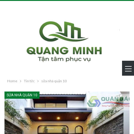
Home
Tin tức
sửa nhà quận 10
SỬA NHÀ QUẬN 10