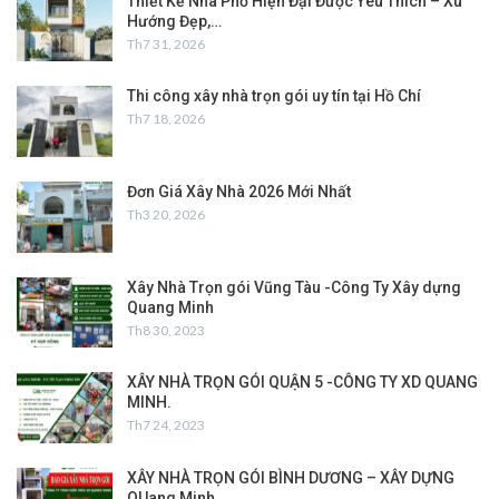
Thiết Kế Nhà Phố Hiện Đại Được Yêu Thích – Xu
Hướng Đẹp,…
Th7 31, 2026
Thi công xây nhà trọn gói uy tín tại Hồ Chí
Th7 18, 2026
Đơn Giá Xây Nhà 2026 Mới Nhất
Th3 20, 2026
Xây Nhà Trọn gói Vũng Tàu -Công Ty Xây dựng
Quang Minh
Th8 30, 2023
XÂY NHÀ TRỌN GÓI QUẬN 5 -CÔNG TY XD QUANG
MINH.
Th7 24, 2023
XÂY NHÀ TRỌN GÓI BÌNH DƯƠNG – XÂY DỰNG
QUang Minh.