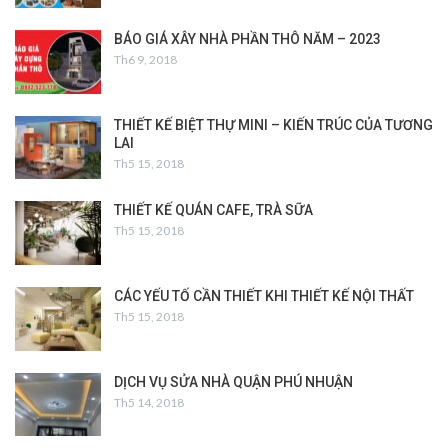
BÁO GIÁ XÂY NHÀ PHẦN THÔ NĂM – 2023
Th6 9, 2018
THIẾT KẾ BIỆT THỰ MINI – KIẾN TRÚC CỦA TƯƠNG
LAI
Th5 15, 2018
THIẾT KẾ QUÁN CAFE, TRÀ SỮA
Th5 15, 2018
CÁC YẾU TỐ CẦN THIẾT KHI THIẾT KẾ NỘI THẤT
Th5 15, 2018
DỊCH VỤ SỬA NHÀ QUẬN PHÚ NHUẬN
Th5 14, 2018