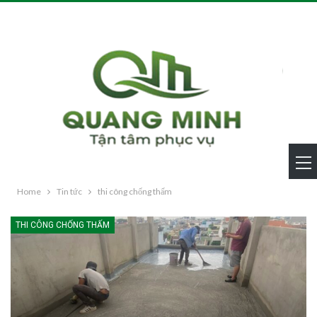
Home
Tin tức
thi công chống thấm
THI CÔNG CHỐNG THẤM