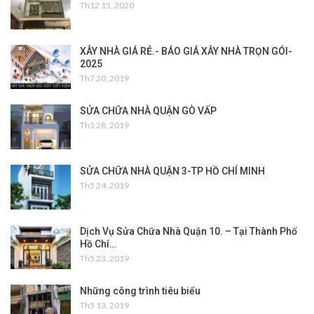
Th12 15, 2020
XÂY NHÀ GIÁ RẺ.- BÁO GIÁ XÂY NHÀ TRỌN GÓI-
2025
Th7 20, 2019
SỬA CHỮA NHÀ QUẬN GÒ VẤP
Th5 28, 2019
SỬA CHỮA NHÀ QUẬN 3-TP HỒ CHÍ MINH
Th5 24, 2019
Dịch Vụ Sửa Chữa Nhà Quận 10. – Tại Thành Phố
Hồ Chí…
Th5 23, 2019
Những công trình tiêu biểu
Th5 13, 2019