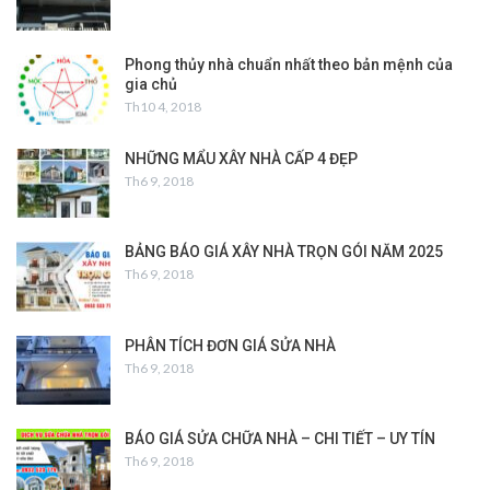
Phong thủy nhà chuẩn nhất theo bản mệnh của
gia chủ
Th10 4, 2018
NHỮNG MẨU XÂY NHÀ CẤP 4 ĐẸP
Th6 9, 2018
BẢNG BÁO GIÁ XÂY NHÀ TRỌN GÓI NĂM 2025
Th6 9, 2018
PHÂN TÍCH ĐƠN GIÁ SỬA NHÀ
Th6 9, 2018
BÁO GIÁ SỬA CHỮA NHÀ – CHI TIẾT – UY TÍN
Th6 9, 2018