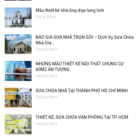
Mẫu thiết kế nhà ống đẹp lung linh
Th5 6, 2019
BÁO GIÁ SỬA NHÀ TRỌN GÓI – Dịch Vụ Sửa Chữa
Nhà Gía…
Th4 30, 2019
NHỮNG MẪU THIẾT KẾ NỘI THẤT CHUNG CƯ
60M2 ẤN TƯỢNG
Th4 26, 2019
SỬA CHỮA NHÀ TẠI THÀNH PHỐ HỒ CHÍ MINH
Th4 26, 2019
THIẾT KẾ, SỬA CHỮA VĂN PHÒNG TẠI TP. HCM
Th4 26, 2019