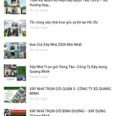
Thiết Kế Nhà Phố Hiện Đại Được Yêu Thích – Xu
Hướng Đẹp,…
Th7 31, 2026
Thi công xây nhà trọn gói uy tín tại Hồ Chí
Th7 18, 2026
Đơn Giá Xây Nhà 2026 Mới Nhất
Th3 20, 2026
Xây Nhà Trọn gói Vũng Tàu -Công Ty Xây dựng
Quang Minh
Th8 30, 2023
XÂY NHÀ TRỌN GÓI QUẬN 5 -CÔNG TY XD QUANG
MINH.
Th7 24, 2023
XÂY NHÀ TRỌN GÓI BÌNH DƯƠNG – XÂY DỰNG
QUang Minh.