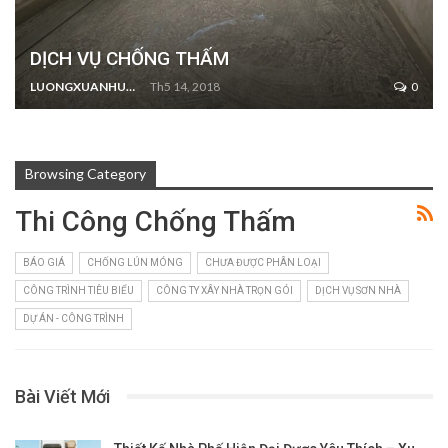
DỊCH VỤ CHỐNG THẤM
LUONGXUANHUNG
Th5 14, 2018
0
Browsing Category
Thi Công Chống Thấm
BÁO GIÁ
CHỐNG LÚN MÓNG
CHƯA ĐƯỢC PHÂN LOẠI
CÔNG TRÌNH TIÊU BIỂU
CÔNG TY XÂY NHÀ TRỌN GÓI
DỊCH VỤ SƠN NHÀ
DỰ ÁN - CÔNG TRÌNH
Bài Viết Mới