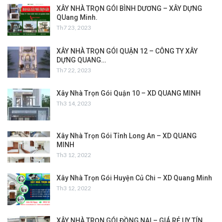
XÂY NHÀ TRỌN GÓI BÌNH DƯƠNG – XÂY DỰNG
QUang Minh.
Th7 23, 2023
XÂY NHÀ TRỌN GÓI QUẬN 12 – CÔNG TY XÂY
DỰNG QUANG…
Th7 22, 2023
Xây Nhà Trọn Gói Quận 10 – XD QUANG MINH
Th3 14, 2023
Xây Nhà Trọn Gói Tỉnh Long An – XD QUANG
MINH
Th3 12, 2022
Xây Nhà Trọn Gói Huyện Củ Chi – XD Quang Minh
Th3 12, 2022
XÂY NHÀ TRỌN GÓI ĐỒNG NAI – GIÁ RẺ UY TÍN