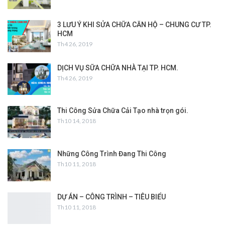
3 LƯU Ý KHI SỬA CHỮA CĂN HỘ – CHUNG CƯ TP.
HCM
Th4 26, 2019
DỊCH VỤ SỮA CHỮA NHÀ TẠI TP. HCM.
Th4 26, 2019
Thi Công Sửa Chữa Cải Tạo nhà trọn gói.
Th10 14, 2018
Những Công Trình Đang Thi Công
Th10 11, 2018
DỰ ÁN – CÔNG TRÌNH – TIÊU BIỂU
Th10 11, 2018