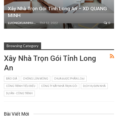
Xây Nhà Trọn Gói Tỉnh Long An – XD QUANG
MINH
LUONGXUANHUNG
Th3 12, 2022
0
Browsing Category
Xây Nhà Trọn Gói Tỉnh Long
An
BÁO GIÁ
CHỐNG LÚN MÓNG
CHƯA ĐƯỢC PHÂN LOẠI
CÔNG TRÌNH TIÊU BIỂU
CÔNG TY XÂY NHÀ TRỌN GÓI
DỊCH VỤ SƠN NHÀ
DỰ ÁN - CÔNG TRÌNH
Bài Viết Mới