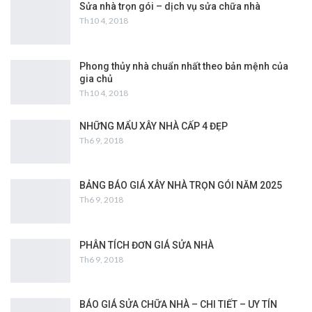
Sửa nhà trọn gói – dịch vụ sửa chữa nhà
Th10 4, 2018
Phong thủy nhà chuẩn nhất theo bản mệnh của
gia chủ
Th10 4, 2018
NHỮNG MẨU XÂY NHÀ CẤP 4 ĐẸP
Th6 9, 2018
BẢNG BÁO GIÁ XÂY NHÀ TRỌN GÓI NĂM 2025
Th6 9, 2018
PHÂN TÍCH ĐƠN GIÁ SỬA NHÀ
Th6 9, 2018
BÁO GIÁ SỬA CHỮA NHÀ – CHI TIẾT – UY TÍN