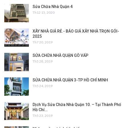
Sửa Chữa Nhà Quận 4
Th12 15, 2020
XÂY NHÀ GIÁ RẺ.- BÁO GIÁ XÂY NHÀ TRỌN GÓI-
2025
Th7 20, 2019
SỬA CHỮA NHÀ QUẬN GÒ VẤP
Th5 28, 2019
SỬA CHỮA NHÀ QUẬN 3-TP HỒ CHÍ MINH
Th5 24, 2019
Dịch Vụ Sửa Chữa Nhà Quận 10. – Tại Thành Phố
Hồ Chí…
Th5 23, 2019