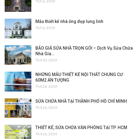
Th5 6, 2019
Mẫu thiết kế nhà ống đẹp lung linh
Th5 6, 2019
BÁO GIÁ SỬA NHÀ TRỌN GÓI – Dịch Vụ Sửa Chữa
Nhà Gía…
Th4 30, 2019
NHỮNG MẪU THIẾT KẾ NỘI THẤT CHUNG CƯ
60M2 ẤN TƯỢNG
Th4 26, 2019
SỬA CHỮA NHÀ TẠI THÀNH PHỐ HỒ CHÍ MINH
Th4 26, 2019
THIẾT KẾ, SỬA CHỮA VĂN PHÒNG TẠI TP. HCM
Th4 26, 2019