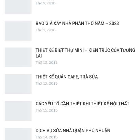
Th6 9, 2018
BÁO GIÁ XÂY NHÀ PHẦN THÔ NĂM – 2023
Th6 9, 2018
THIẾT KẾ BIỆT THỰ MINI – KIẾN TRÚC CỦA TƯƠNG
LAI
Th5 15, 2018
THIẾT KẾ QUÁN CAFE, TRÀ SỮA
Th5 15, 2018
CÁC YẾU TỐ CẦN THIẾT KHI THIẾT KẾ NỘI THẤT
Th5 15, 2018
DỊCH VỤ SỬA NHÀ QUẬN PHÚ NHUẬN
Th5 14, 2018