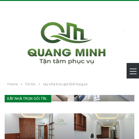
Home
Tin tức
xây nhà trọn gói tỉnh long an
XÂY NHÀ TRỌN GÓI TỈNH LONG AN